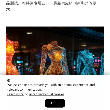
品测试、可持续发展认证、最新供应链创新和监管要
求。
We use cookies to provide you with an optimal experience and
relevant communication.
Learn more
or
accept individual cookies
.
Got it!