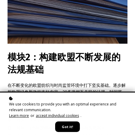
模块2：构建欧盟不断发展的
法规基础
在不断变化的欧盟纺织与时尚监管环境中打下坚实基础。逐步解
析欧盟绿色新政的支柱内容、20多项相互关联的法规、时间节
点、路线图及实施工具。
We use cookies to provide you with an optimal experience and
relevant communication.
等级：初级至高级
Learn more
or
accept individual cookies
.
时长: 3-4小时
Got it!
时间：1小时课程学习 / 2-3小时自学与反思时间